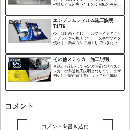
や針など先の尖ったもので台紙のみを取
り除くことが出来ます。水で濡らすと台
紙とくっついて余計にはがれなくなりま
すので濡らさないようにしてくださ
エンブレムフィルム施工説明
施工説明
い。 内容：エンブレムフィル...
T1/T6
今回は動画と同じヴェルファイアのクリ
アブラックの施工です。一文字ずつ水を
使わずに簡易方法で施工していきたいと
思います。 つながったタイプのエンブ
レムフィルムは位置決めが簡単にできる
ように施工液スプレーを使用する施工方
その他ステッカー施工説明
施工説明
法をオススメいたします。...
台紙から剥がして特定の位置に貼るステ
ッカーの共通施工説明となります。まず
初めに下記の施工前についてをご確認く
ださい。上記施工前についてをご確認い
ただいたうえで施工方法が2種類（ウェ
ット、ドライ）あります。・ウェット：
ウィンドウフィルムと同じ...
コメント
コメントを書き込む