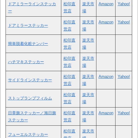
ドアミラーラインステッカ
松印直
楽天市
Amazon
Yahoo!
ー
営店
場
松印直
楽天市
Amazon
Yahoo!
ドアミラーステッカー
営店
場
松印直
楽天市
簡単脱着化粧ナンバー
営店
場
松印直
楽天市
ハチマキステッカー
営店
場
松印直
楽天市
Amazon
Yahoo!
サイドラインステッカー
営店
場
松印直
楽天市
ストップランプフィルム
営店
場
日章旗ステッカー／旭日旗
松印直
楽天市
Amazon
Yahoo!
ステッカー
営店
場
松印直
楽天市
フューエルステッカー