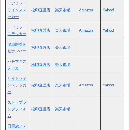
ドアミラー
ラインステ
松印直営店
楽天市場
Amazon
Yahoo!
ッカー
ドアミラー
松印直営店
楽天市場
Amazon
Yahoo!
ステッカー
簡単脱着化
松印直営店
楽天市場
粧ナンバー
ハチマキス
松印直営店
楽天市場
テッカー
サイドライ
ンステッカ
松印直営店
楽天市場
Amazon
Yahoo!
ー
ストップラ
ンプフィル
松印直営店
楽天市場
ム
日章旗ステ