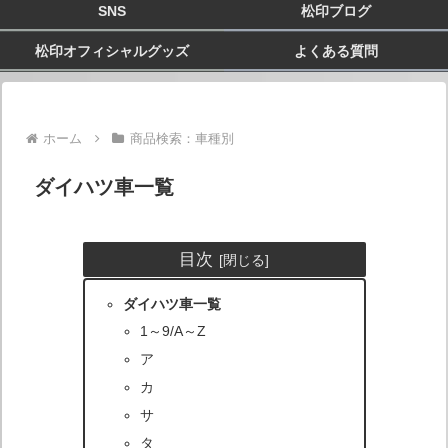
SNS
松印ブログ
松印オフィシャルグッズ
よくある質問
ホーム
商品検索：車種別
ダイハツ車一覧
目次
ダイハツ車一覧
1～9/A～Z
ア
カ
サ
タ