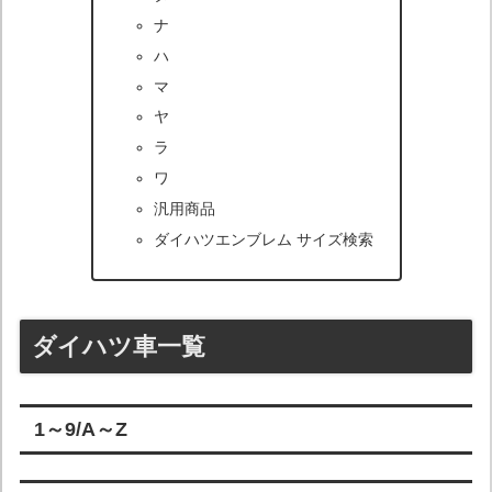
ナ
ハ
マ
ヤ
ラ
ワ
汎用商品
ダイハツエンブレム サイズ検索
ダイハツ車一覧
1～9/A～Z