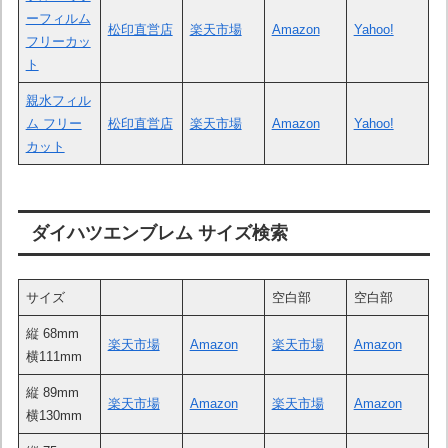
ーフィルム
松印直営店
楽天市場
Amazon
Yahoo!
フリーカッ
ト
親水フィル
ム フリー
松印直営店
楽天市場
Amazon
Yahoo!
カット
ダイハツエンブレム サイズ検索
サイズ
空白部
空白部
縦 68mm
楽天市場
Amazon
楽天市場
Amazon
横111mm
縦 89mm
楽天市場
Amazon
楽天市場
Amazon
横130mm