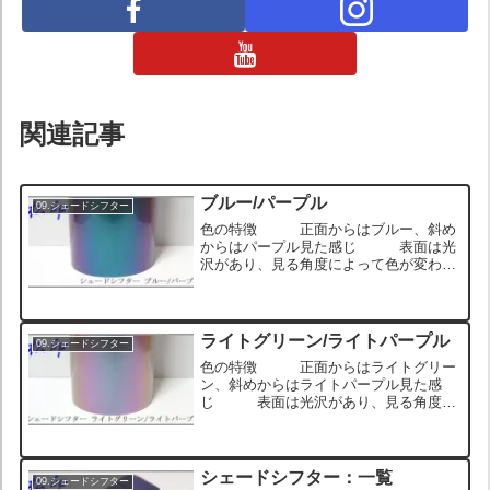
関連記事
ブルー/パープル
09.シェードシフター
色の特徴 正面からはブルー、斜め
からはパープル見た感じ 表面は光
沢があり、見る角度によって色が変わる
多色性触り心地 表面がつるっとし
ていて触るときゅっとグリップするウェ
ットな質感 ロール状のサンプル画像
ヘッドライトに貼った状態...
ライトグリーン/ライトパープル
09.シェードシフター
色の特徴 正面からはライトグリー
ン、斜めからはライトパープル見た感
じ 表面は光沢があり、見る角度に
よって色が変わる多色性触り心地
表面がつるっとしていて触るときゅっと
グリップするウェットな質感 ロール状
のサンプル画像 ヘッドライ...
シェードシフター：一覧
09.シェードシフター