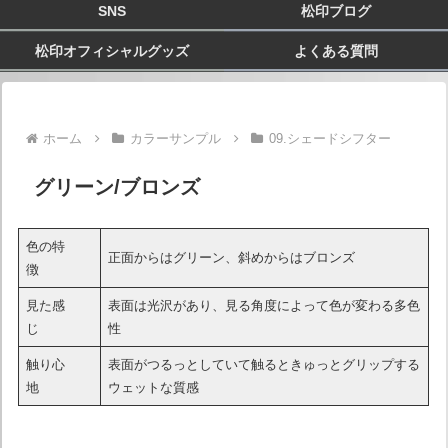
SNS
松印ブログ
松印オフィシャルグッズ
よくある質問
ホーム
カラーサンプル
09.シェードシフター
グリーン/ブロンズ
色の特
正面からはグリーン、斜めからはブロンズ
徴
見た感
表面は光沢があり、見る角度によって色が変わる多色
じ
性
触り心
表面がつるっとしていて触るときゅっとグリップする
地
ウェットな質感