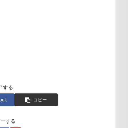
アする
ook
コピー
ローする