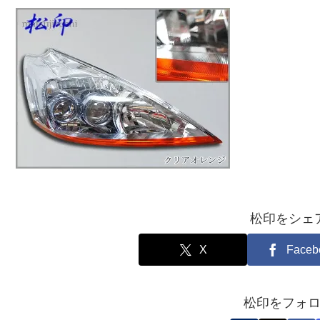
松印をシェ
X
Faceb
松印をフォ