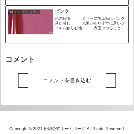
のサンプル画像 ロール状のサンプル画
像 ミラーに施工したサンプ...
ピンク
15.ブルーミラーフィルム
色の特徴 ミラーに施工時はピンク
見た感じ 光沢があり非常に薄いフ
ィルム触り心地 表面はつるっとし
ていて、触るとウェットな質感 ロール
状のサンプル画像 ロール状のサンプル
画像 ロール状のサンプル画像 ミラー
に施工したサンプル画像 ...
コメント
コメントを書き込む
Copyright © 2021 松印公式ホームページ All Rights Reserved.