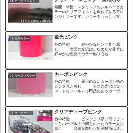
トはクリアカラーの色相が...
14.クリアフィルム重ね貼り
鏡面・半艶・メタリックのシルバーとカ
ラーのクリアフィルムを重ねて貼るアレ
ンジカラーです。カラーをもっと目立た
せたい場合や、オンリーワンのカスタム
を目指す方におすすめのアレンジです。
また、ブラックアウトされたヘッドライ
トはクリアカラーの色相が...
蛍光ピンク
08.蛍光カラー
色の特徴 鮮やかなピンク見た感
じ 表面の光沢は少なめだが非常に
鮮やかな色相のカラー触り心地 表
面は少しサラッとしていているが触ると
多少とグリップする質感 ロール状のサ
ンプル画像 ヘッドライトに貼った状態
のサンプル画像 プルームテ...
カーボンピンク
06.カーボンカラー
色の特徴 光沢のないカーボン柄の
ピンク見た感じ 表面の光沢はなく
マットなフィルムで凹凸のあるカーボン
柄がデザインされている触り心地
リアルなカーボン柄で凹凸があり、ザラ
っとした質感 ロール状のサンプル画
像 日章旗/旭日旗ステッカ...
クリアディープピンク
01.クリアカラー
色の特徴 ピンクより濃い目でピン
クとパープルの中間といったカラー見た
感じ 台紙が白いため剥離前は透過