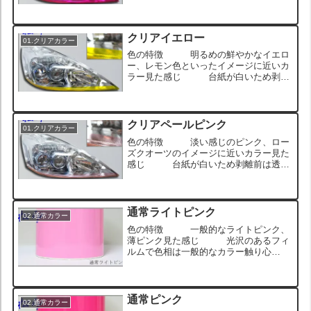
性がないように見えるが、剥離して透明
なガラスなどに貼れば後ろがくっきりと
透けて見える透過性を確認できる触り心
地 表面がつるっとし...
クリアイエロー
01.クリアカラー
色の特徴 明るめの鮮やかなイエロ
ー、レモン色といったイメージに近いカ
ラー見た感じ 台紙が白いため剥離
前は透過性がないように見えるが、剥離
して透明なガラスなどに貼れば後ろがく
っきりと透けて見える透過性を確認でき
る触り心地 表面がつ...
クリアペールピンク
01.クリアカラー
色の特徴 淡い感じのピンク、ロー
ズクオーツのイメージに近いカラー見た
感じ 台紙が白いため剥離前は透過
性がないように見えるが、剥離して透明
なガラスなどに貼れば後ろがくっきりと
透けて見える透過性を確認できる触り心
地 表面がつるっとし...
通常ライトピンク
02.通常カラー
色の特徴 一般的なライトピンク、
薄ピンク見た感じ 光沢のあるフィ
ルムで色相は一般的なカラー触り心
地 表面がつるっとしていて触ると
きゅっとグリップするウェットな感じ
ロール状のサンプル画像 ヘッドライト
に貼った状態のサンプル画像 ...
通常ピンク
02.通常カラー