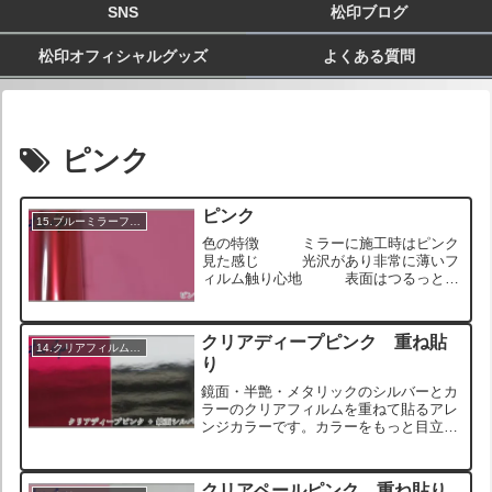
SNS
松印ブログ
松印オフィシャルグッズ
よくある質問
ピンク
ピンク
15.ブルーミラーフィルム
色の特徴 ミラーに施工時はピンク
見た感じ 光沢があり非常に薄いフ
ィルム触り心地 表面はつるっとし
ていて、触るとウェットな質感 ロール
状のサンプル画像 ロール状のサンプル
画像 ロール状のサンプル画像 ミラー
クリアディープピンク 重ね貼
に施工したサンプル画像 ...
14.クリアフィルム重ね貼り
り
鏡面・半艶・メタリックのシルバーとカ
ラーのクリアフィルムを重ねて貼るアレ
ンジカラーです。カラーをもっと目立た
せたい場合や、オンリーワンのカスタム
を目指す方におすすめのアレンジです。
また、ブラックアウトされたヘッドライ
クリアペールピンク 重ね貼り