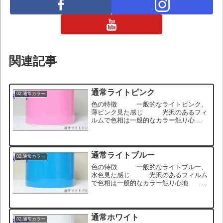
関連記事
通常ライトピンク
02.通常カラー
色の特徴 一般的なライトピンク、
薄ピンク見た感じ 光沢のあるフィ
ルムで色相は一般的なカラー触り心
地 表面がつるっとしていて触ると
きゅっとグリップするウェットな感じ
ロール状のサンプル画像 ヘッドライト
に貼った状態のサンプル画像 ...
通常ライトブルー
02.通常カラー
色の特徴 一般的なライトブルー、
水色見た感じ 光沢のあるフィルム
で色相は一般的なカラー触り心地
表面がつるっとしていて触るときゅっと
グリップするウェットな感じ ロール状
のサンプル画像 ヘッドライトに貼った
状態のサンプル画像 ホイ...
通常ホワイト
02.通常カラー