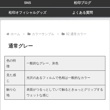
SNS
松印ブログ
松印オフィシャルグッズ
よくある質問
ホーム
カラーサンプル
02.通常カラー
通常グレー
色の特
一般的なグレー、灰色
徴
見た感
光沢のあるフィルムで色相は一般的なカラー
じ
触り心
表面がつるっとしていて触るときゅっとグリップする
地
ウェットな感じ