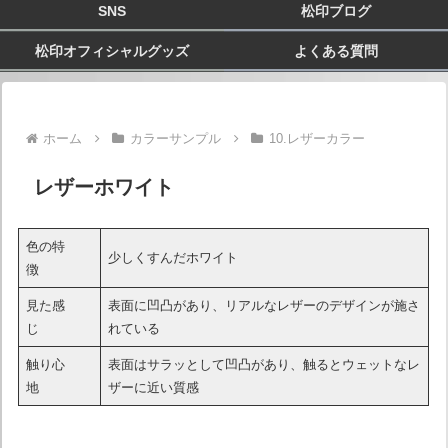
SNS
松印ブログ
松印オフィシャルグッズ
よくある質問
ホーム
カラーサンプル
10.レザーカラー
レザーホワイト
色の特
少しくすんだホワイト
徴
見た感
表面に凹凸があり、リアルなレザーのデザインが施さ
じ
れている
触り心
表面はサラッとして凹凸があり、触るとウェットなレ
地
ザーに近い質感