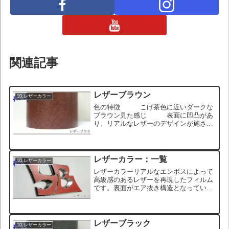
関連記事
レザーブラウン
10.レザーカラー
色の特徴 こげ茶色に近いダークな
ブラウン見た感じ 表面に凹凸があ
り、リアルなレザーのデザインが施され
ている触り心地 表面はサラッとし
て凹凸があり、触るとウェットなレザー
に近い質感 ロール状のサンプル画像
メッキエンブレムに貼った...
レザーカラー：一覧
10.レザーカラー
レザーカラーリアルなエンボスによって
高級感のあるレザーを再現したフィルム
です。裏面がエア抜き構造となっている
ため施工もしやすい優れたフィルムとな
っております。素材の劣化が少なく状態
も長持ち、メンテナンスも水拭きだけで
大丈夫という高級フィルム...
レザーブラック
10.レザーカラー