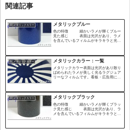
関連記事
メタリックブルー
07.メタリックカラー
色の特徴 細かいラメが輝くブルー
見た感じ 表面は光沢があり、ラメ
を含んでいるフィルムがキラキラと光る
触り心地 表面がつるっとしていて
触るときゅっとグリップするウェットな
質感 ロール状のサンプル画像 日章旗/
旭日旗ステッカーのサン...
メタリックカラー：一覧
07.メタリックカラー
メタリックカラー表面は光沢があり散り
ばめられたラメが美しく光るラグジュア
リーなフィルムです。看板・広告用に限
らず一般車のカスタム・DIYにも多く使
用されている高級フィルムとなります。
耐用年数４年と長期で、レーシングマシ
ン用のカスタムに開発さ...
メタリックブラック
07.メタリックカラー
色の特徴 細かいラメが輝くブラッ
ク見た感じ 表面は光沢があり、ラ
メを含んでいるフィルムがキラキラと光
る触り心地 表面がつるっとしてい
て触るときゅっとグリップするウェット
な質感 ロール状のサンプル画像 日章