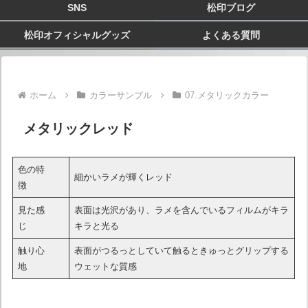
SNS
松印ブログ
松印オフィシャルグッズ
よくある質問
ホーム
カラーサンプル
07.メタリックカラー
メタリックレッド
色の特
細かいラメが輝くレッド
徴
見た感
表面は光沢があり、ラメを含んでいるフィルムがキラ
じ
キラと光る
触り心
表面がつるっとしていて触るときゅっとグリップする
地
ウェットな質感