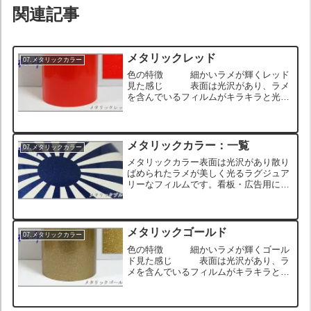
関連記事
メタリックレッド
07.メタリックカラー
色の特徴 細かいラメが輝くレッド
見た感じ 表面は光沢があり、ラメ
を含んでいるフィルムがキラキラと光る
触り心地 表面がつるっとしていて
触るときゅっとグリップするウェットな
質感 ロール状のサンプル画像 日章旗/
旭日旗ステッカーのサン...
メタリックカラー：一覧
07.メタリックカラー
メタリックカラー表面は光沢があり散り
ばめられたラメが美しく光るラグジュア
リーなフィルムです。看板・広告用に限
らず一般車のカスタム・DIYにも多く使
用されている高級フィルムとなります。
耐用年数４年と長期で、レーシングマシ
ン用のカスタムに開発さ...
メタリックゴールド
07.メタリックカラー
色の特徴 細かいラメが輝くゴール
ド見た感じ 表面は光沢があり、ラ
メを含んでいるフィルムがキラキラと光
る触り心地 表面がつるっとしてい
て触るときゅっとグリップするウェット
な質感 ロール状のサンプル画像 日章