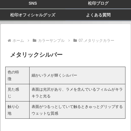
SNS
松印ブログ
松印オフィシャルグッズ
よくある質問
ホーム
カラーサンプル
07.メタリックカラー
メタリックシルバー
色の特
細かいラメが輝くシルバー
徴
見た感
表面は光沢があり、ラメを含んでいるフィルムがキラ
じ
キラと光る
触り心
表面がつるっとしていて触るときゅっとグリップする
地
ウェットな質感