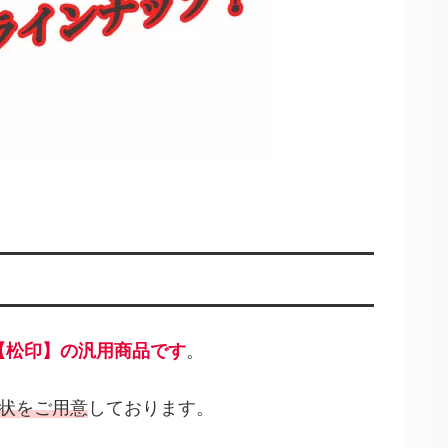
【松印】の汎用商品です
。
形状をご用意
しております。