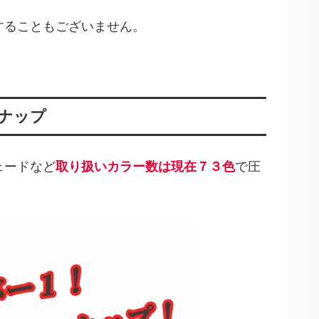
することもございません。
ナップ
ェードなど
取り扱いカラー数は現在７３色
で圧