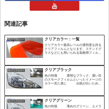
関連記事
クリアカラー：一覧
01.クリアカラー
クリアカラー最高レベルの透明度を誇る
クリアフィルムとなります。ステンドグ
ラスなどにも用いられる装飾用フィルム
として施工される実績を持ちます。屋外
での耐用年数５年と長期なので日焼けな
どによる劣化にも強く、車の装飾にも適
したフィルムです。施工し...
クリアブラック
01.クリアカラー
色の特徴 透明なブラック、濃い目
のスモークフィルムといったイメージの
カラー見た感じ 台紙が白いため剥
離前は透過性がないように見えるが、剥
離して透明なガラスなどに貼れば後ろが
くっきりと透けて見える透過性を確認で
きる触り心地 表面が...
クリアグリーン
01.クリアカラー
色の特徴 薄めのグリーン、エメラ