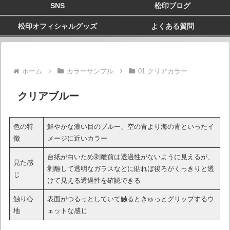
SNS
松印ブログ
松印オフィシャルグッズ
よくある質問
ホーム
カラーサンプル
01.クリアカラー
クリアブルー
色の特
鮮やかな濃い目のブルー、空の青より海の青といったイ
徴
メージに近いカラー
台紙が白いため剥離前は透過性がないように見えるが、
見た感
剥離して透明なガラスなどに貼れば後ろがくっきりと透
じ
けて見える透過性を確認できる
触り心
表面がつるっとしていて触るときゅっとグリップするウ
地
ェットな感じ